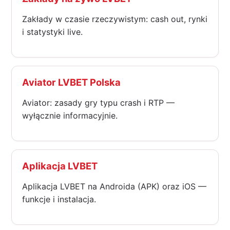
Zakłady w czasie rzeczywistym: cash out, rynki
i statystyki live.
Aviator LVBET Polska
Aviator: zasady gry typu crash i RTP —
wyłącznie informacyjnie.
Aplikacja LVBET
Aplikacja LVBET na Androida (APK) oraz iOS —
funkcje i instalacja.