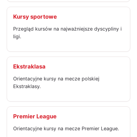
Kursy sportowe
Przegląd kursów na najważniejsze dyscypliny i
ligi.
Ekstraklasa
Orientacyjne kursy na mecze polskiej
Ekstraklasy.
Premier League
Orientacyjne kursy na mecze Premier League.