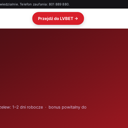
wiedzialnie. Telefon zaufania: 801 889 880.
Przejdź do LVBET →
przelew: 1–2 dni robocze · bonus powitalny do