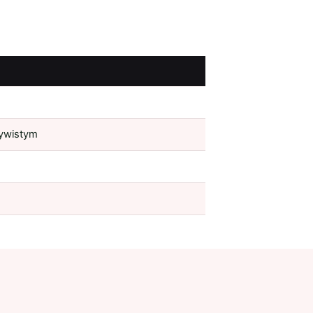
zywistym