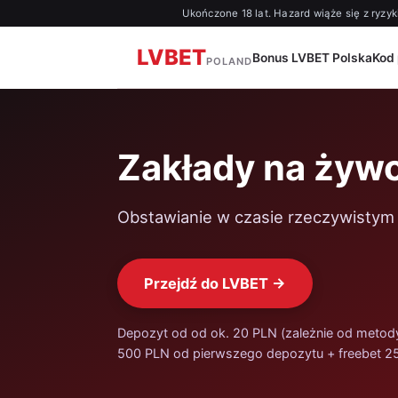
Ukończone 18 lat. Hazard wiąże się z ryzyk
LVBET
Bonus LVBET Polska
Kod
POLAND
Zakłady na żyw
Obstawianie w czasie rzeczywistym w 
Przejdź do LVBET →
Depozyt od od ok. 20 PLN (zależnie od metody)
500 PLN od pierwszego depozytu + freebet 25