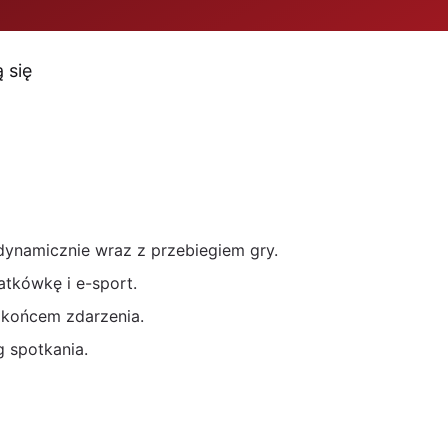
 się
 dynamicznie wraz z przebiegiem gry.
atkówkę i e-sport.
 końcem zdarzenia.
g spotkania.