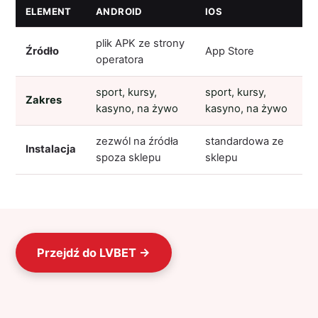
ELEMENT
ANDROID
IOS
plik APK ze strony
Źródło
App Store
operatora
sport, kursy,
sport, kursy,
Zakres
kasyno, na żywo
kasyno, na żywo
zezwól na źródła
standardowa ze
Instalacja
spoza sklepu
sklepu
Przejdź do LVBET →