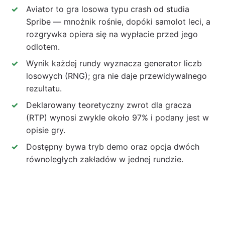
Aviator to gra losowa typu crash od studia
Spribe — mnożnik rośnie, dopóki samolot leci, a
rozgrywka opiera się na wypłacie przed jego
odlotem.
Wynik każdej rundy wyznacza generator liczb
losowych (RNG); gra nie daje przewidywalnego
rezultatu.
Deklarowany teoretyczny zwrot dla gracza
(RTP) wynosi zwykle około 97% i podany jest w
opisie gry.
Dostępny bywa tryb demo oraz opcja dwóch
równoległych zakładów w jednej rundzie.