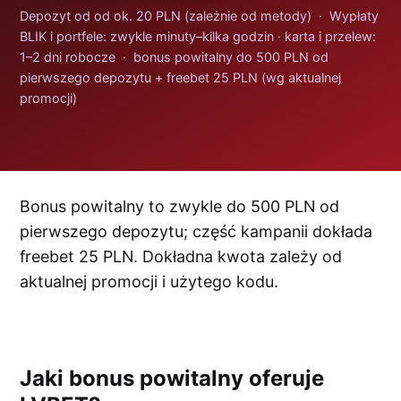
Depozyt od od ok. 20 PLN (zależnie od metody) · Wypłaty
BLIK i portfele: zwykle minuty–kilka godzin · karta i przelew:
1–2 dni robocze · bonus powitalny do 500 PLN od
pierwszego depozytu + freebet 25 PLN (wg aktualnej
promocji)
Bonus powitalny to zwykle do 500 PLN od
pierwszego depozytu; część kampanii dokłada
freebet 25 PLN. Dokładna kwota zależy od
aktualnej promocji i użytego kodu.
Jaki bonus powitalny oferuje