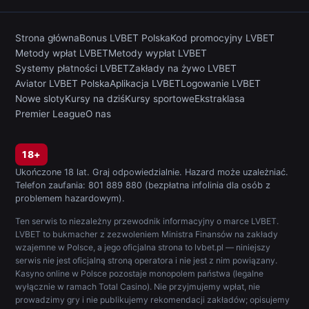
Strona główna
Bonus LVBET Polska
Kod promocyjny LVBET
Metody wpłat LVBET
Metody wypłat LVBET
Systemy płatności LVBET
Zakłady na żywo LVBET
Aviator LVBET Polska
Aplikacja LVBET
Logowanie LVBET
Nowe sloty
Kursy na dziś
Kursy sportowe
Ekstraklasa
Premier League
O nas
18+
Ukończone 18 lat. Graj odpowiedzialnie. Hazard może uzależniać.
Telefon zaufania: 801 889 880 (bezpłatna infolinia dla osób z
problemem hazardowym).
Ten serwis to niezależny przewodnik informacyjny o marce LVBET.
LVBET to bukmacher z zezwoleniem Ministra Finansów na zakłady
wzajemne w Polsce, a jego oficjalna strona to lvbet.pl — niniejszy
serwis nie jest oficjalną stroną operatora i nie jest z nim powiązany.
Kasyno online w Polsce pozostaje monopolem państwa (legalne
wyłącznie w ramach Total Casino). Nie przyjmujemy wpłat, nie
prowadzimy gry i nie publikujemy rekomendacji zakładów; opisujemy