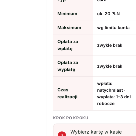
Minimum
ok. 20 PLN
Maksimum
wg limitu konta
Opłata za
zwykle brak
wpłatę
Opłata za
zwykle brak
wypłatę
wpłata:
Czas
natychmiast ·
realizacji
wypłata: 1–3 dni
robocze
KROK PO KROKU
Wybierz kartę w kasie