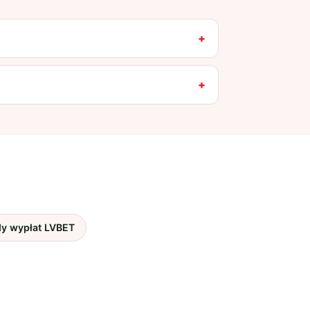
y wypłat LVBET