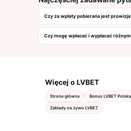
Czy za wpłaty pobierana jest prowizja
Czy mogę wpłacać i wypłacać różnym
Więcej o LVBET
Strona główna
Bonus LVBET Polska
Zakłady na żywo LVBET