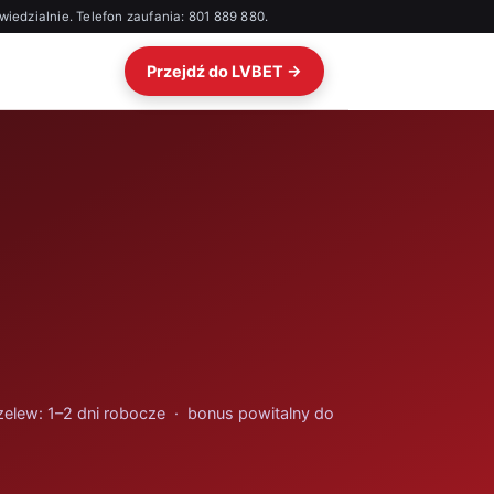
wiedzialnie. Telefon zaufania: 801 889 880.
Przejdź do LVBET →
przelew: 1–2 dni robocze · bonus powitalny do