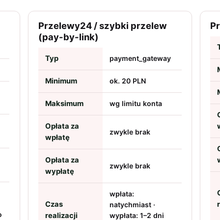
Przelewy24 / szybki przelew
P
(pay-by-link)
Typ
payment_gateway
Minimum
ok. 20 PLN
Maksimum
wg limitu konta
Opłata za
zwykle brak
wpłatę
Opłata za
zwykle brak
wypłatę
wpłata:
Czas
natychmiast ·
o
realizacji
wypłata: 1–2 dni