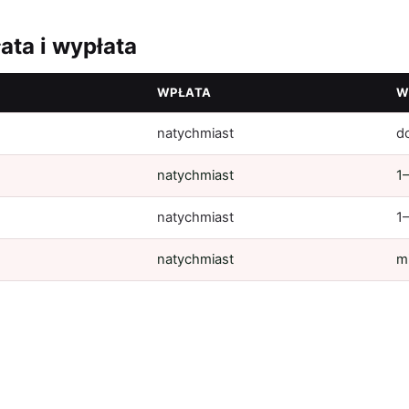
ata i wypłata
WPŁATA
W
natychmiast
d
natychmiast
1
natychmiast
1
natychmiast
m