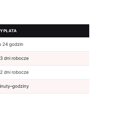
YPŁATA
o 24 godzin
–3 dni robocze
–2 dni robocze
inuty–godziny