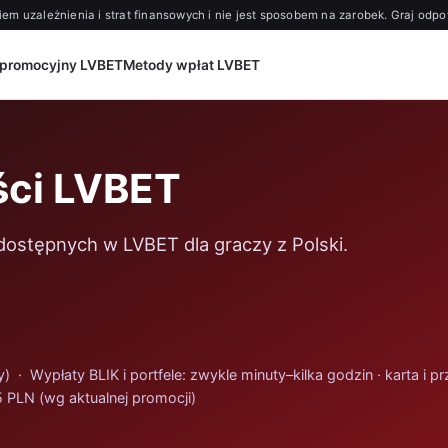
iem uzależnienia i strat finansowych i nie jest sposobem na zarobek. Graj odpo
 promocyjny LVBET
Metody wpłat LVBET
ści LVBET
dostępnych w LVBET dla graczy z Polski.
 · Wypłaty BLIK i portfele: zwykle minuty–kilka godzin · karta i 
 PLN (wg aktualnej promocji)