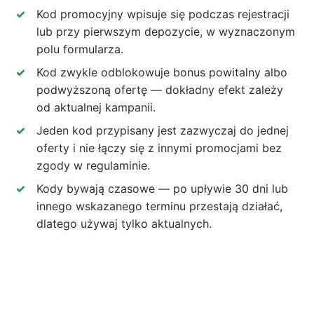
Kod promocyjny wpisuje się podczas rejestracji
lub przy pierwszym depozycie, w wyznaczonym
polu formularza.
Kod zwykle odblokowuje bonus powitalny albo
podwyższoną ofertę — dokładny efekt zależy
od aktualnej kampanii.
Jeden kod przypisany jest zazwyczaj do jednej
oferty i nie łączy się z innymi promocjami bez
zgody w regulaminie.
Kody bywają czasowe — po upływie 30 dni lub
innego wskazanego terminu przestają działać,
dlatego używaj tylko aktualnych.